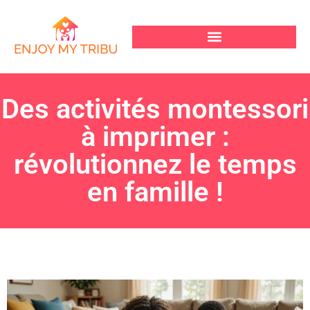
Des activités montessori
à imprimer :
révolutionnez le temps
en famille !