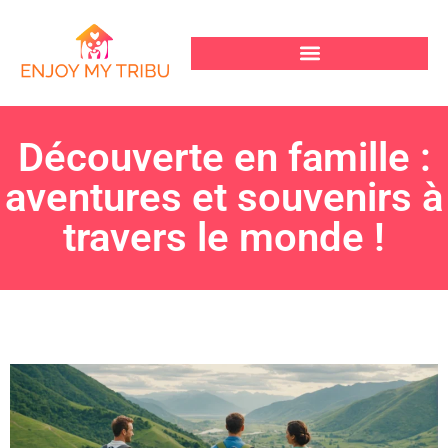
Découverte en famille :
aventures et souvenirs à
travers le monde !