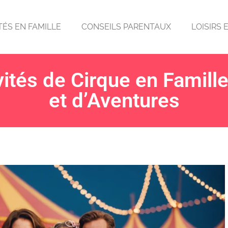
TÉS EN FAMILLE
CONSEILS PARENTAUX
LOISIRS 
vités de Cirque en Famill
et d’Aventures