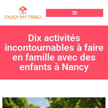
Dix activités
incontournables à faire
en famille avec des
enfants à Nancy