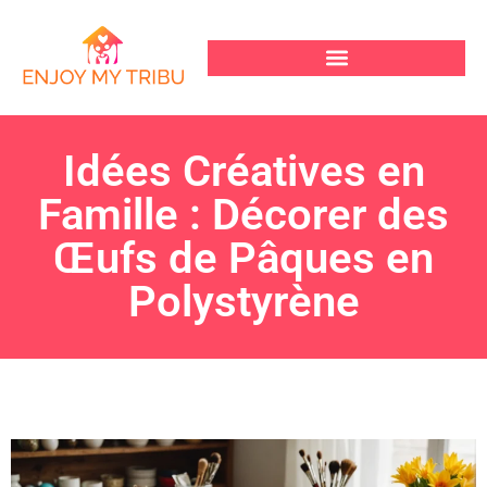
Idées Créatives en
Famille : Décorer des
Œufs de Pâques en
Polystyrène