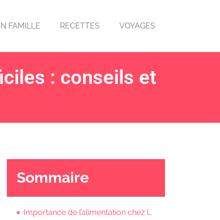
EN FAMILLE
RECETTES
VOYAGES
ciles : conseils et
s
Sommaire
Importance de l’alimentation chez les enfants