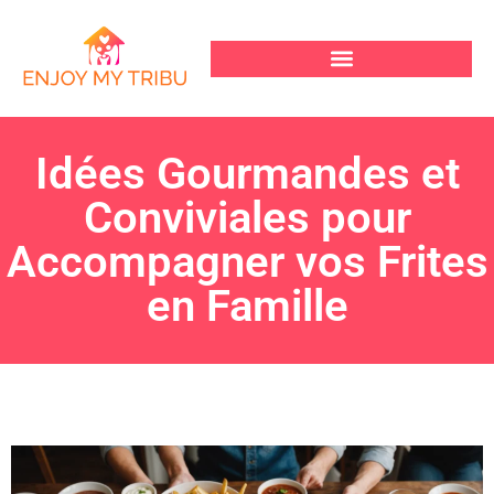
Idées Gourmandes et
Conviviales pour
Accompagner vos Frites
en Famille