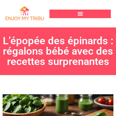
L’épopée des épinards :
régalons bébé avec des
recettes surprenantes