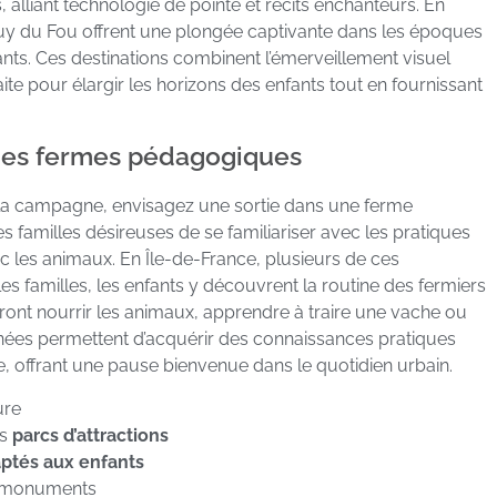
, alliant technologie de pointe et récits enchanteurs. En
 Puy du Fou offrent une plongée captivante dans les époques
nts. Ces destinations combinent l’émerveillement visuel
ite pour élargir les horizons des enfants tout en fournissant
des fermes pédagogiques
 la campagne, envisagez une sortie dans une ferme
 familles désireuses de se familiariser avec les pratiques
c les animaux. En Île-de-France, plusieurs de ces
s familles, les enfants y découvrent la routine des fermiers
pourront nourrir les animaux, apprendre à traire une vache ou
nées permettent d’acquérir des connaissances pratiques
e, offrant une pause bienvenue dans le quotidien urbain.
ure
es
parcs d’attractions
ptés aux enfants
 monuments