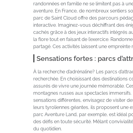
randonnées en famille ne se limitent pas à un
aventure. En France, de nombreux sentiers son
parc de Saint Cloud offre des parcours pédag
interactive. Imaginez-vous déchiffrant des én
cachés grâce à des jeux interactifs intégrés 
la flore tout en faisant de l’exercice. Randonn
partagé. Ces activités laissent une empreinte
Sensations fortes : parcs d’at
À la recherche d’adrénaline? Les parcs d’attra
recherchée. En choisissant des destinations 
assurés de vivre une journée mémorable. Ces p
montagnes russes aux spectacles immersifs. En
sensations différentes, envisagez de visiter 
leurs tyroliennes géantes, ils proposent une e
parc Aventure Land, par exemple, est idéal pou
des défis en toute sécurité. Mêlant convivialité
du quotidien.