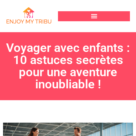
Voyager avec enfants :
10 astuces secrètes
pour une aventure
inoubliable !