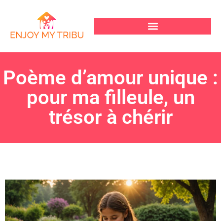
Poème d’amour unique :
pour ma filleule, un
trésor à chérir